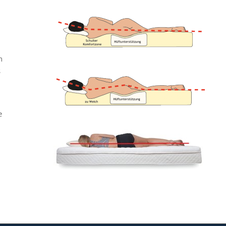
n
s
e