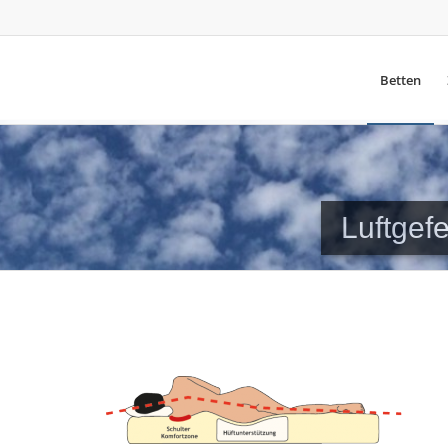
Betten
Luftgef