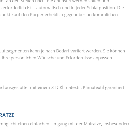
bt an den Stellen nach, die entlastet werden sollen und
 erforderlich ist – automatisch und in jeder Schlafposition. Die
kpunkte auf den Körper erheblich gegenüber herkömmlichen
 Luftsegmenten kann je nach Bedarf variiert werden. Sie können
 an Ihre persönlichen Wünsche und Erfordernisse anpassen.
d ausgestattet mit einem 3-D Klimatextil. Klimatextil garantiert
RATZE
ermöglicht einen einfachen Umgang mit der Matratze, insbesonder