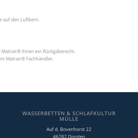
e auf den Luftkern.
et Matrair® Ihnen ein Rückgaberecht.
hrem Matrair® Fachhändler.
WASSERBETTEN & SCHLAFKULTUR
MÜLLE
Auf d. Bovenhorst 22
46282 Dorsten