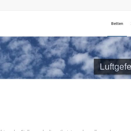
Betten
Luftgef