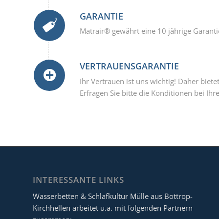
GARANTIE
Matrair® gewährt eine 10 jährige Garanti
VERTRAUENSGARANTIE
Ihr Vertrauen ist uns wichtig! Daher biet
Erfragen Sie bitte die Konditionen bei I
INTERESSANTE LINKS
Wasserbetten & Schlafkultur Mülle aus Bottrop-
Kirchhellen arbeitet u.a. mit folgenden Partnern